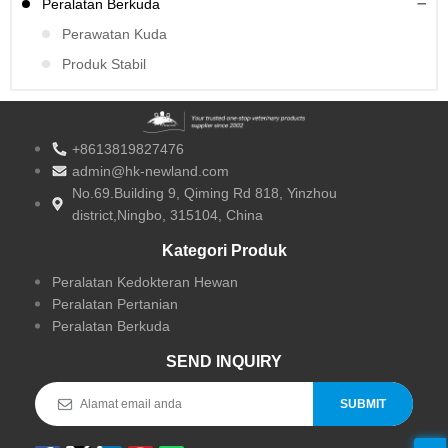
Peralatan Berkuda
Perawatan Kuda
Produk Stabil
+8613819827476
admin@hk-newland.com
No.69.Building 9, Qiming Rd 818, Yinzhou
district,Ningbo, 315104, China
Kategori Produk
Peralatan Kedokteran Hewan
Peralatan Pertanian
Peralatan Berkuda
SEND INQUIRY
SUBMIT