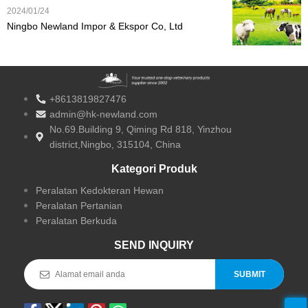
2024/01/24
Ningbo Newland Impor & Ekspor Co, Ltd
Merayakan 10 Tahun Keunggulan dalam
Manufaktur Produk Hewan
+8613819827476
admin@hk-newland.com
No.69.Building 9, Qiming Rd 818, Yinzhou
district,Ningbo, 315104, China
Kategori Produk
Peralatan Kedokteran Hewan
Peralatan Pertanian
Peralatan Berkuda
SEND INQUIRY
SUBMIT