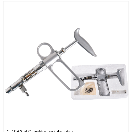
NL109 2ml-C Injektor berkelanjutan