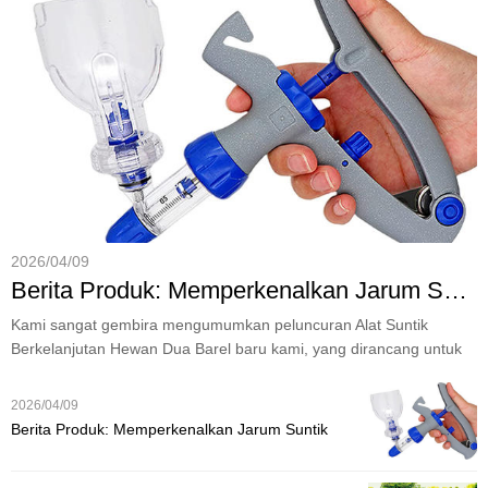
2026/04/09
Berita Produk: Memperkenalkan Jarum Suntik Kontinu Hewan Dua Barel untuk Perawatan Ternak yang Efisien
Kami sangat gembira mengumumkan peluncuran Alat Suntik
Berkelanjutan Hewan Dua Barel baru kami, yang dirancang untuk
memenuhi tuntutan efisiensi tinggi dari peternakan modern dan
praktik kedokteran hewan.
2026/04/09
Berita Produk: Memperkenalkan Jarum Suntik
Kontinu Hewan Dua Barel untuk Perawatan
Ternak yang Efisien