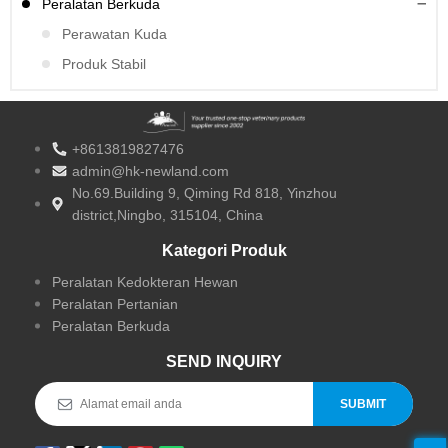
Peralatan Berkuda
Perawatan Kuda
Produk Stabil
+8613819827476
admin@hk-newland.com
No.69.Building 9, Qiming Rd 818, Yinzhou
district,Ningbo, 315104, China
Kategori Produk
Peralatan Kedokteran Hewan
Peralatan Pertanian
Peralatan Berkuda
SEND INQUIRY
SUBMIT